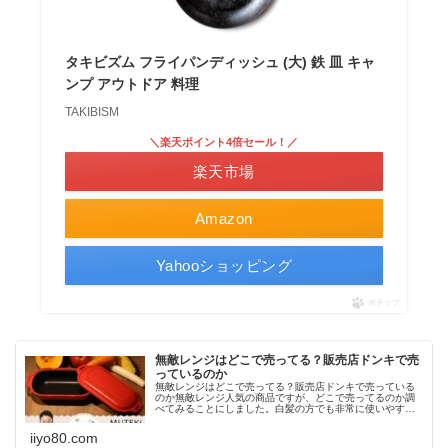
タキビズム フライパンディッシュ (大) 鉄 皿 キャ
ンプ アウトドア 料理
TAKIBISM
＼楽天ポイント4倍セール！／
楽天市場
Amazon
Yahooショッピング
ポチップ
無敵レンジはどこで売ってる？販売店ドンキで売
っているのか
無敵レンジはどこで売ってる？販売店ドンキで売っている
のか無敵レンジ人気の商品ですが、どこで売ってるのか調
べてみることにしました。白髪の方でも非常に使いやすい
と口コミでも評判になっています。人気の商品なので、使
いやすくて注目の商品になっていま...
iiyo80.com