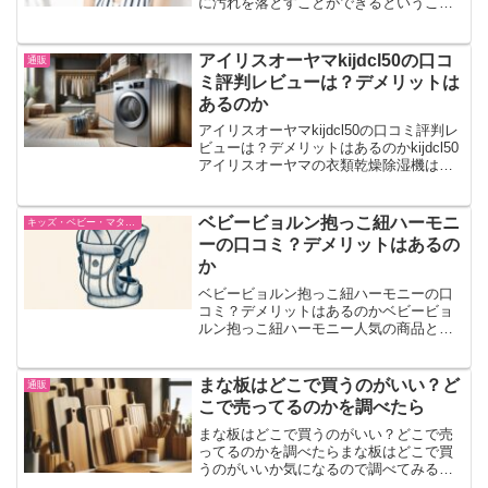
に汚れを落とすことができるということ
で人気の食器洗い洗剤等注目されていま
す。エリート洗剤どこで売ってるのか気
になるところです。台所のエリート洗剤
アイリスオーヤマkijdcl50の口コ
通販
300gがやっと無くなっ...
ミ評判レビューは？デメリットは
あるのか
アイリスオーヤマkijdcl50の口コミ評判レ
ビューは？デメリットはあるのかkijdcl50
アイリスオーヤマの衣類乾燥除湿機は、
高い除湿能力とエネルギー効率の良さで
知られています。この製品は、湿度が高
い環境でも快適に衣類を乾燥させること
ベビービョルン抱っこ紐ハーモニ
キッズ・ベビー・マタニティー
が...
ーの口コミ？デメリットはあるの
か
ベビービョルン抱っこ紐ハーモニーの口
コミ？デメリットはあるのかベビービョ
ルン抱っこ紐ハーモニー人気の商品とい
うことで購入前に口コミなどが気になる
ところです。 よかった口コミがあるのか
悪い口コミがあるのか デメリットについ
まな板はどこで買うのがいい？ど
通販
てはどうなのか調べ...
こで売ってるのかを調べたら
まな板はどこで買うのがいい？どこで売
ってるのかを調べたらまな板はどこで買
うのがいいか気になるので調べてみるこ
とにしました。どこで売ってるのか調べ