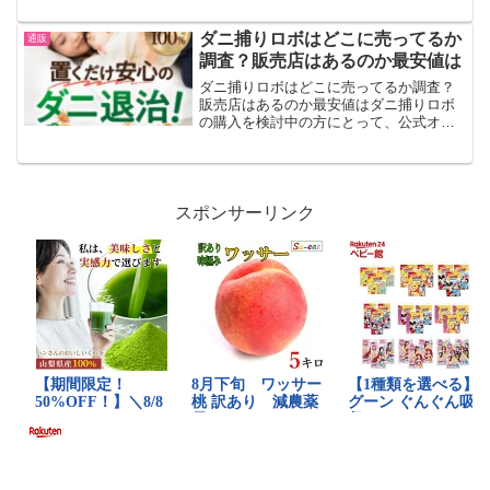
てみましたいろいろなところで購入する
ことができるので、気にならないと言う
ダニ捕りロボはどこに売ってるか
通販
人もいると思いますが、人...
調査？販売店はあるのか最安値は
ダニ捕りロボはどこに売ってるか調査？
販売店はあるのか最安値はダニ捕りロボ
の購入を検討中の方にとって、公式オン
ラインショップは信頼性と安全性を重視
する上で最適な選択肢です。公式サイト
からの購入は、最新の製品情報の提供、
保証サービスの利用、正規...
スポンサーリンク