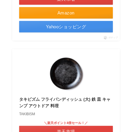
Amazon
Yahooショッピング
ポチップ
タキビズム フライパンディッシュ (大) 鉄 皿 キャ
ンプ アウトドア 料理
TAKIBISM
＼楽天ポイント4倍セール！／
楽天市場