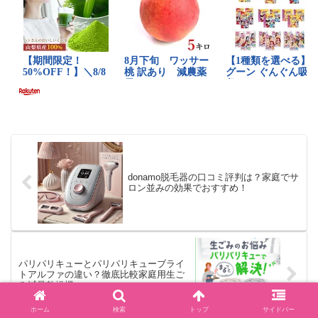
donamo脱毛器の口コミ評判は？家庭でサ
ロン並みの効果でおすすめ！
パリパリキューとパリパリキューブライ
トアルファの違い？徹底比較家庭用生ご
み減量乾燥機
ホーム
検索
トップ
サイドバー