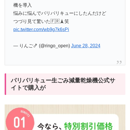
機を導入
悩みに悩んでパリパリキューにしたんだけど
つづり見て驚いた🇫🇷🗼笑
pic.twitter.com/wb9g7k6sPi
— りんご🍤 (@ringo_open)
June 28, 2024
パリパリキュー生ごみ減量乾燥機公式サ
イトで購入が