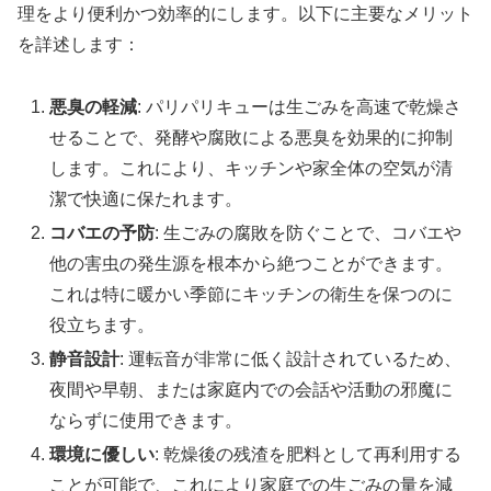
理をより便利かつ効率的にします。以下に主要なメリット
を詳述します：
悪臭の軽減
: パリパリキューは生ごみを高速で乾燥さ
せることで、発酵や腐敗による悪臭を効果的に抑制
します。これにより、キッチンや家全体の空気が清
潔で快適に保たれます。
コバエの予防
: 生ごみの腐敗を防ぐことで、コバエや
他の害虫の発生源を根本から絶つことができます。
これは特に暖かい季節にキッチンの衛生を保つのに
役立ちます。
静音設計
: 運転音が非常に低く設計されているため、
夜間や早朝、または家庭内での会話や活動の邪魔に
ならずに使用できます。
環境に優しい
: 乾燥後の残渣を肥料として再利用する
ことが可能で、これにより家庭での生ごみの量を減