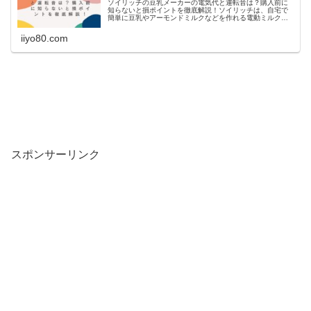
ソイリッチの豆乳メーカーの電気代と運転音は？購入前に
知らないと損ポイントを徹底解説！ソイリッチは、自宅で
簡単に豆乳やアーモンドミルクなどを作れる電動ミルクメ
ーカーです。健康志向の高まりや手作り食品の人気が高ま
る中、多くの人々がソイリッチを選...
iiyo80.com
スポンサーリンク