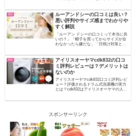
説します。先に結論をお伝えすると、マ
キタの芝生バリカンが切れない原因は、
必ずしも故障とは限りません。刃に付着
ルーアンドシーの口コミは良い？
通販
した芝や土、注油不足...
悪い評判やサイズ感までわかりや
すく解説
「ルーアン ドシーの口コミって本当に良
いの？」「帽子を買ってからサイズが合
わなかったら嫌だな」「日焼け対策とし
てちゃんと使えるのかな」。結論から言
うと、ルーアン ドシーは、日焼け対策・
つばの広さ・サイズ展開・発送の早さで
アイリスオーヤマcdk832の口コ
通販
良い口コミが多い帽子...
ミ評判レビューは？デメリットは
ないのか
アイリスオーヤマcdk832口コミ評判レビ
ュー？評価されるドラム式洗濯機の実力
とは？cdk832はアイリスオーヤマの人気
ドラム式洗濯機で、多くのユーザーから
高評価を得ています。この洗濯機の最大
の特徴は、使いやすさと省エネ性能に優
れている点で...
スポンサーリンク