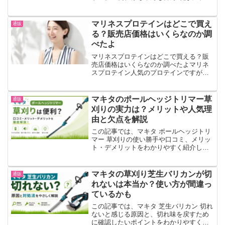
るという口コミも多いので購入を検討し
ていますエスメラルダドーナツ枕いつか
ら使うことができるのかいつまで使える
マリネスプロテインはどこで買え
通販
のか気になるので調べてみ...
る？販売店価格はいくらなのか調
べたよ
マリネスプロテインはどこで買える？販
売店価格はいくらなのか調べたよマリネ
スプロテイン人気のプロテインですが、
どこで買えるのか調べてみました。ドン
キホーテ薬局などで購入することができ
るのかマリネスプロテインどこで売って
マキタのポールヘッジトリマー草
通販
るか調べてみると薬局など...
刈りの実力は？メリットや人気理
由と欠点を解説
この記事では、マキタ ポールヘッジトリ
マー 草刈りの使い勝手や口コミ、メリッ
ト・デメリットをわかりやすく紹介しま
す。先に結論をお伝えすると、マキタの
ポールヘッジトリマーは、やわらかい草
を広い範囲で高めに刈りたい人には便利
マキタの草刈り芝生バリカンが切
通販
な選択肢です。バリカ...
れないは本当か？使い方が間違っ
ているかも
この記事では、マキタ 芝生バリカン 切れ
ないと感じる原因と、切れ味を戻すため
に確認したいポイントをわかりやすく解