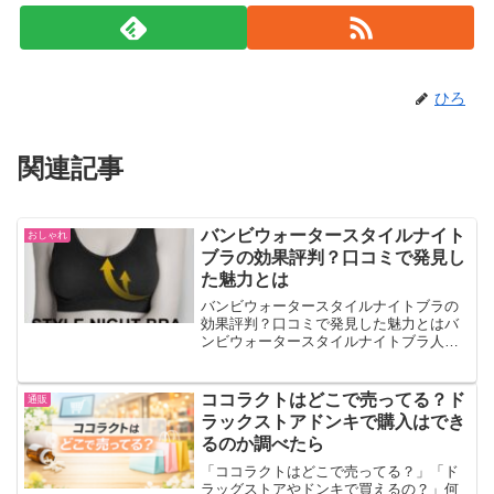
ひろ
関連記事
バンビウォータースタイルナイト
おしゃれ
ブラの効果評判？口コミで発見し
た魅力とは
バンビウォータースタイルナイトブラの
効果評判？口コミで発見した魅力とはバ
ンビウォータースタイルナイトブラ人気
の商品ですが効果について調べてみるこ
とにしました。購入前には気になるとこ
ろなので、口コミを確認してみると 良い
ココラクトはどこで売ってる？ド
通販
口コミが多くよかった評...
ラックストアドンキで購入はでき
るのか調べたら
「ココラクトはどこで売ってる？」「ド
ラッグストアやドンキで買えるの？」何