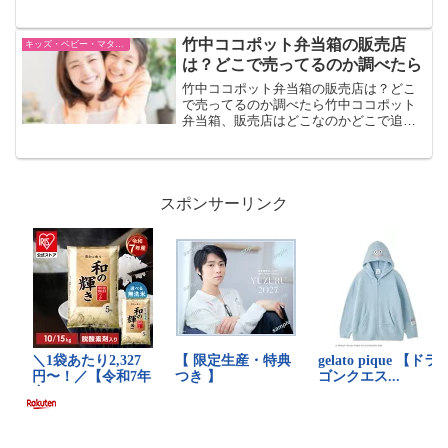
になります。少しでもチーズケーキに断
っているのであれば、いちど食べてみて
はどうでしょう。>>>>こちらから詳細が
竹中ココポット弁当箱の販売店
キッズ・ベビー・マタニティー
確認できます...
は？どこで売ってるのか調べたら
竹中ココポット弁当箱の販売店は？どこ
で売ってるのか調べたら竹中ココポット
弁当箱、販売店はどこなのかどこで追っ
てるのか調べてみることにしました。実
際の店舗で購入することできます。通販
で購入することができますどちらでも購
入することができますので...
スポンサーリンク