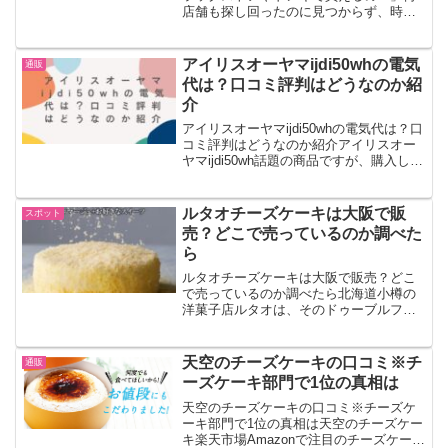
店舗も探し回ったのに見つからず、時間
だけが過ぎてしまった…そんな経験があ
る方も多いはずです。結論から言うと、
ココラクトは市販では見つけにくく、通
アイリスオーヤマijdi50whの電気
通販
販での購入がいちばん確実...
代は？口コミ評判はどうなのか紹
介
アイリスオーヤマijdi50whの電気代は？口
コミ評判はどうなのか紹介アイリスオー
ヤマijdi50wh話題の商品ですが、購入して
電気代はどれくらいかかるのか気になる
ところです。さらに口コミや評判はどう
なのか調べてみることにしました。アイ
ルタオチーズケーキは大阪で販
スポット
リス...
売？どこで売っているのか調べた
ら
ルタオチーズケーキは大阪で販売？どこ
で売っているのか調べたら北海道小樽の
洋菓子店ルタオは、そのドゥーブルフロ
マージュで知られる人気のチーズケーキ
ブランドです。ルタオチーズケーキ人気
のチーズケーキということで話題になっ
天空のチーズケーキの口コミ※チ
通販
ています。テレビでも紹介...
ーズケーキ部門で1位の真相は
天空のチーズケーキの口コミ※チーズケ
ーキ部門で1位の真相は天空のチーズケー
キ楽天市場Amazonで注目のチーズケーキ