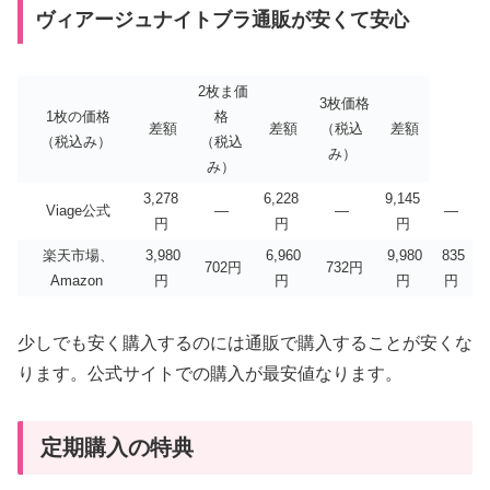
ヴィアージュナイトブラ通販が安くて安心
2枚ま価
3枚価格
1枚の価格
格
差額
差額
（税込
差額
（税込み）
（税込
み）
み）
3,278
6,228
9,145
Viage公式
―
―
―
円
円
円
楽天市場、
3,980
6,960
9,980
835
702円
732円
Amazon
円
円
円
円
少しでも安く購入するのには通販で購入することが安くな
ります。公式サイトでの購入が最安値なります。
定期購入の特典