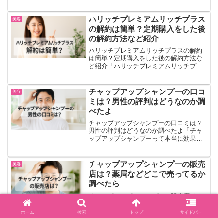
論から言うと、まつ毛美容液安全おすす
めを重視するなら、ラッシュリッチは初
心者でも安心して使いやすい有力な選択
ハリッチプレミアムリッチプラス
美容
肢です。目元に使うか...
の解約は簡単？定期購入をした後
の解約方法など紹介
ハリッチプレミアムリッチプラスの解約
は簡単？定期購入をした後の解約方法な
ど紹介「ハリッチプレミアムリッチプラ
スの定期購入って、本当に解約できる
の？」そんな不安を感じている人は、ま
ず安心してください。ハリッチは“解約で
チャップアップシャンプーの口コ
美容
きない”という噂とは逆で...
ミは？男性の評判はどうなのか調
べたよ
チャップアップシャンプーの口コミは？
男性の評判はどうなのか調べたよ「チャ
ップアップシャンプーって本当に効果あ
るの？」「男性でも使う価値ある？」
――こんな疑問を持つ人は多いですよ
ね。結論から言えば、チャップアップシ
チャップアップシャンプーの販売
美容
ャンプーは 頭皮環境を整えて...
店は？薬局などどこで売ってるか
調べたら
チャップアップシャンプーの販売店は？
薬局などどこで売ってるか調べたら「最
近抜け毛が増えた気がする」「前よりも
ホーム
検索
トップ
サイドバー