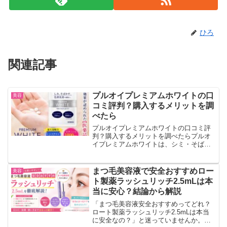
ひろ
関連記事
プルオイプレミアムホワイトの口
美容
コミ評判？購入するメリットを調
べたら
プルオイプレミアムホワイトの口コミ評
判？購入するメリットを調べたらプルオ
イプレミアムホワイトは、シミ・そばか
す改善はもちろん、健やかで明るい肌を
取り戻す効果も発揮する優れた医薬品な
のです。購入前に口コミ評価などについ
まつ毛美容液で安全おすすめロー
美容
て調べてみることにしまし...
ト製薬ラッシュリッチ2.5mLは本
当に安心？結論から解説
「まつ毛美容液安全おすすめってどれ？
ロート製薬ラッシュリッチ2.5mLは本当
に安全なの？」と迷っていませんか。結