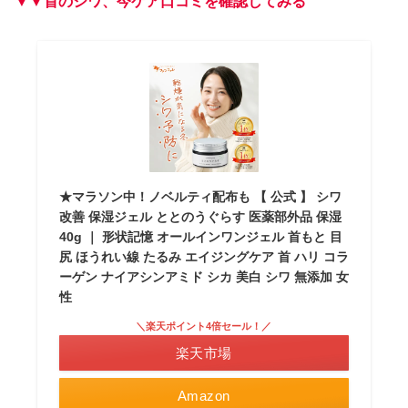
▼▼首のシワ、今ケア口コミを確認してみる
★マラソン中！ノベルティ配布も 【 公式 】 シワ
改善 保湿ジェル ととのうぐらす 医薬部外品 保湿
40g ｜ 形状記憶 オールインワンジェル 首もと 目
尻 ほうれい線 たるみ エイジングケア 首 ハリ コラ
ーゲン ナイアシンアミド シカ 美白 シワ 無添加 女
性
＼楽天ポイント4倍セール！／
楽天市場
Amazon