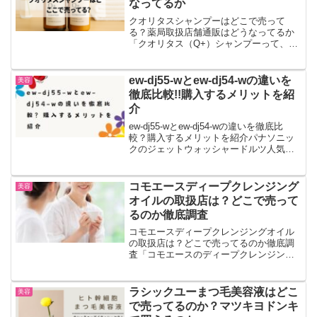
なってるか
クオリタスシャンプーはどこで売って
る？薬局取扱店舗通販はどうなってるか
「クオリタス（Q+）シャンプーって、ど
こで売ってるの？」そんな疑問を持つ人
が急増しています。実はこのシャンプ
ー、ドラッグストアや薬局では販売され
ew-dj55-wとew-dj54-wの違いを
美容
ていません。でも安心してく...
徹底比較!!購入するメリットを紹
介
ew-dj55-wとew-dj54-wの違いを徹底比
較？購入するメリットを紹介パナソニッ
クのジェットウォッシャードルツ人気に
なっているということで、ew-dj55-wと
ew-dj54-w違うよー調べてみることにしま
したew-dj55-wとe...
コモエースディープクレンジング
美容
オイルの取扱店は？どこで売って
るのか徹底調査
コモエースディープクレンジングオイル
の取扱店は？どこで売ってるのか徹底調
査「コモエースのディープクレンジング
オイルって、どこで買えるの？」そんな
疑問を持ったあなたへ。この記事では、
通販・実店舗の販売店情報と価格比較を
ラシックユーまつ毛美容液はどこ
美容
徹底調査しました！特に知...
で売ってるのか？マツキヨドンキ