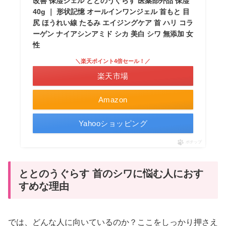
改善 保湿ジェル ととのうぐらす 医薬部外品 保湿
40g ｜ 形状記憶 オールインワンジェル 首もと 目
尻 ほうれい線 たるみ エイジングケア 首 ハリ コラ
ーゲン ナイアシンアミド シカ 美白 シワ 無添加 女
性
＼楽天ポイント4倍セール！／
楽天市場
Amazon
Yahooショッピング
ポチップ
ととのうぐらす 首のシワに悩む人におす
すめな理由
では、どんな人に向いているのか？ここをしっかり押さえ