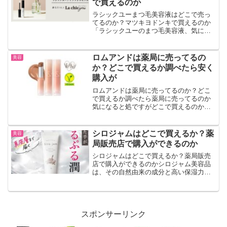
で買えるのか
ラシックユーまつ毛美容液はどこで売っ
てるのか？マツキヨドンキで買えるのか
「ラシックユーのまつ毛美容液、気にな
るけどどこで買えるの？」「マツキヨに
あると思って探したのに見つからな
い…」そんな声がSNSや口コミでもよく
ロムアンドは薬局に売ってるの
美容
見られます。医師や薬剤師が...
か？どこで買えるか調べたら安く
購入が
ロムアンドは薬局に売ってるのか？どこ
で買えるか調べたら薬局に売ってるのか
気になると処ですがどこで買えるのか調
べてみることにしました。少しでも安く
購入するためにも、ポイント利用するこ
とができれば良いですね。ロムアンド人
シロジャムはどこで買えるか？薬
美容
気の商品です。薬局に寄っ...
局販売店で購入ができるのか
シロジャムはどこで買えるか？薬局販売
店で購入ができるのかシロジャム美容品
は、その自然由来の成分と高い保湿力
で、多くの美容愛好者から注目を集めて
います。購入をするのにどこで買えるの
か調べてみることにしました。薬局量販
店などで購入することができ...
スポンサーリンク